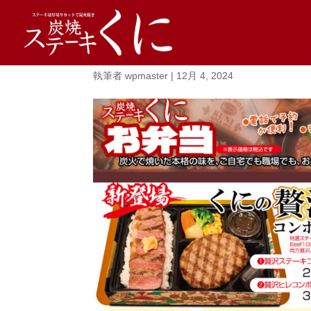
241202.くに弁当A3
執筆者
wpmaster
|
12月 4, 2024