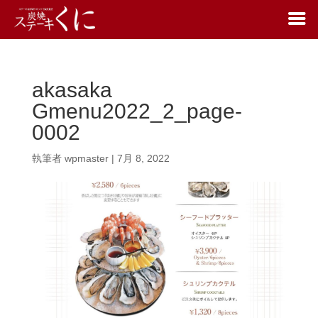
akasaka
Gmenu2022_2_page-
0002
執筆者
wpmaster
|
7月 8, 2022