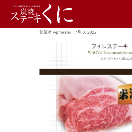
akasaka Gmenu2022_
執筆者
wpmaster
|
7月 8, 2022