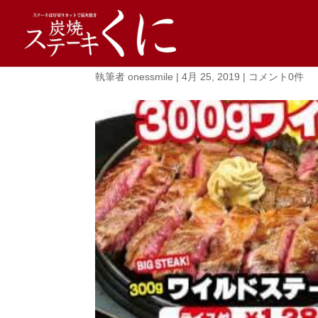
lunch1903
執筆者
onessmile
|
4月 25, 2019
|
コメント0件