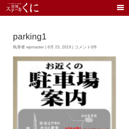
parking1
執筆者
wpmaster
|
8月 23, 2019
|
コメント0件