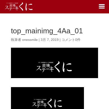
top_mainimg_4Aa_01
執筆者
onessmile
|
3月 7, 2019
|
コメント0件